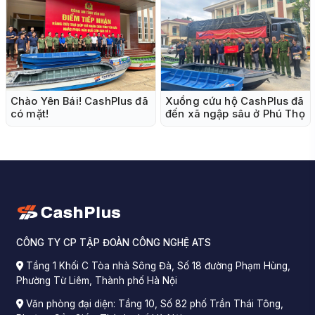
Chào Yên Bái! CashPlus đã
Xuồng cứu hộ CashPlus đã
có mặt!
đến xã ngập sâu ở Phú Thọ
CÔNG TY CP TẬP ĐOÀN CÔNG NGHỆ ATS
Tầng 1 Khối C Tòa nhà Sông Đà, Số 18 đường Phạm Hùng,
Phường Từ Liêm, Thành phố Hà Nội
Văn phòng đại diện: Tầng 10, Số 82 phố Trần Thái Tông,