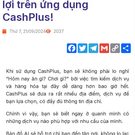
lợi trên ứng dụng
CashPlus!
Thứ 7, 21/09/2024
2037
Facebook
Twitter
Telegram
Gmail
Copy
C
Link
s
Khi sử dụng CashPlus, bạn sẽ không phải lo nghĩ
“Hôm nay ăn gì? Chơi gì?” bởi việc tìm kiếm dịch vụ
và hàng hóa tại đây dễ dàng hơn bao giờ hết.
CashPlus sẽ đưa ra rất nhiều địa điểm, dịch vụ để
bạn lựa chọn, có đầy đủ thông tin địa chỉ.
Chính vì vậy, bạn sẽ biết ngay ở quanh mình có
những dịch vụ nào phù hợp với nhu cầu của mình.
Bản đồ AI sẽ hỗ trợ chỉ bạn đến tận nơi, không lo lạc